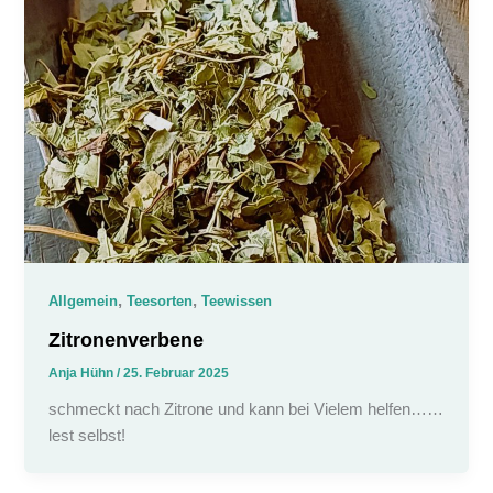
,
,
Allgemein
Teesorten
Teewissen
Zitronenverbene
Anja Hühn
/
25. Februar 2025
schmeckt nach Zitrone und kann bei Vielem helfen……
lest selbst!