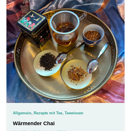
,
,
Allgemein
Rezepte mit Tee
Teewissen
Wärmender Chai