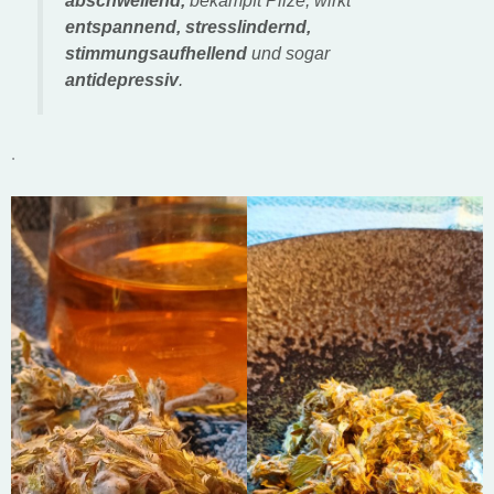
abschwellend,
bekämpft Pilze, wirkt
entspannend, stresslindernd,
stimmungsaufhellend
und sogar
antidepressiv
.
.