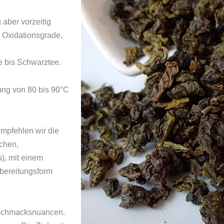
aber vorzeitig
 Oxidationsgrade,
e bis Schwarztee.
ung von 80 bis 90°C
mpfehlen wir die
chen,
), mit einem
bereitungsform
eschmacksnuancen.