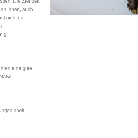
ssen. Die Ziehzeit
len Ihnen, auch
st nicht nur
n
mig.
ühren eine gute
efäße.
ungseinheit.