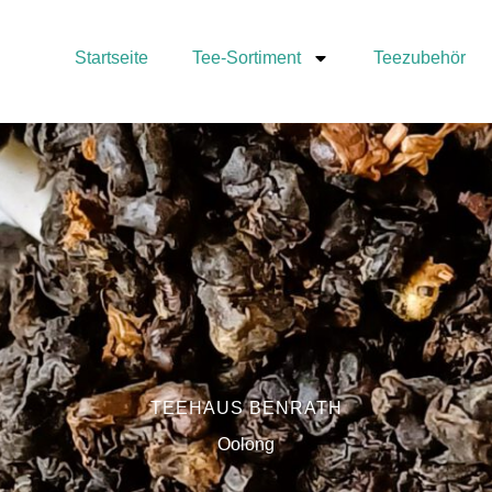
Startseite
Tee-Sortiment
Teezubehör
TEEHAUS BENRATH
Oolong​​