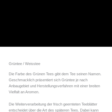
Grüntee / Weisstee
Die Farbe des Grünen Tees gibt dem Tee seinen Namen.
Geschmacklich präsentiert sich Grüntee je nach
Anbaugebiet und Herstellungsverfahren mit einer breiten
Vielfalt an Aromen.
Die Weiterverarbeitung der frisch geernteten Teeblätter
entscheidet über die Art des späteren Tees. Dabei kann