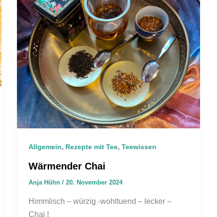
,
,
Allgemein
Rezepte mit Tee
Teewissen
Wärmender Chai
Anja Hühn
/
20. November 2024
Himmlisch – würzig -wohltuend – lecker –
Chai !