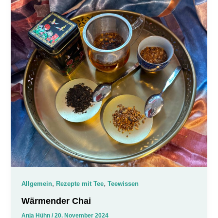
,
,
Allgemein
Rezepte mit Tee
Teewissen
Wärmender Chai
Anja Hühn
/
20. November 2024